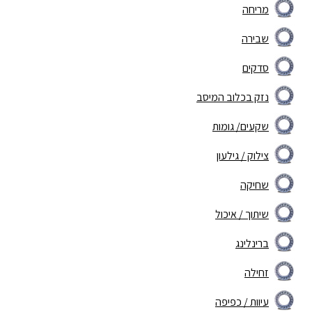
מריחה
שבירה
סדקים
נזק בכלוב המיסב
שקעים/ גומות
צילוק / גילעון
שחיקה
שיתוך / איכול
ברינלינג
זחילה
עיוות / כפיפה