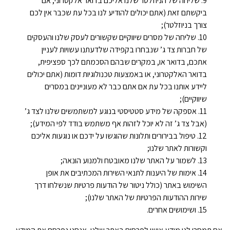
שליחה של הניוזלטר שלנו אליכם בדואר אלקטרוני, אם
ביקשתם זאת (אתם יכולים להודיע לנו בכל עת שכבר אין לכם
צורך בניוזלטר);
שליחה של מסרים שיווקיים שקשורים לעסק שלנו והעסקים
של חברות צד ג’ שנבחרו בקפידה שלדעתנו עשויות לעניין
אתכם, בדואר או, במקרים שבהם הסכמתם לכך ספציפית,
בדואר האלקטרוני, או באמצעות טכנולוגיות דומות (אתם יכולים
ליידע אותנו בכל עת אם אתם כבר לא מעוניינים במסרים
שיווקיים);
אספקה של מידע סטטיסטי בנוגע למשתמשים שלנו לצד ג’
(אבל צד ג’ זה לא יוכל לזהות אף משתמש בודד לפי המידע);
טיפול בבירורים ותלונות שהוגשו על ידכם או נוגעות אליכם
וקשורות לאתר שלנו;
לשמור על האתר שלנו מאובטח ולמנוע הונאה;
אימות של היענות לתנאי השירות המכתיבים את אופן
השימוש באתר (כולל ניטור של הודעות פרטיות שנשלחו דרך
שירות ההודעות הפרטיות של האתר שלנו);
ושימושים אחרים.