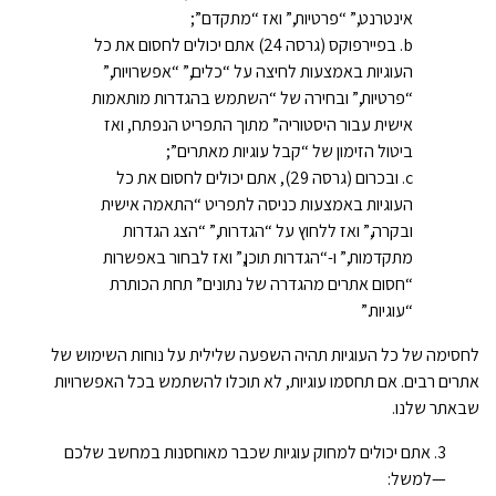
אינטרנט,” “פרטיות,” ואז “מתקדם”;
בפיירפוקס (גרסה 24) אתם יכולים לחסום את כל
העוגיות באמצעות לחיצה על “כלים,” “אפשרויות,”
“פרטיות,” ובחירה של “השתמש בהגדרות מותאמות
אישית עבור היסטוריה” מתוך התפריט הנפתח, ואז
ביטול הזימון של “קבל עוגיות מאתרים”;
ובכרום (גרסה 29), אתם יכולים לחסום את כל
העוגיות באמצעות כניסה לתפריט “התאמה אישית
ובקרה,” ואז ללחוץ על “הגדרות,” “הצג הגדרות
מתקדמות,” ו-“הגדרות תוכן,” ואז לבחור באפשרות
“חסום אתרים מהגדרה של נתונים” תחת הכותרת
“עוגיות.”
לחסימה של כל העוגיות תהיה השפעה שלילית על נוחות השימוש של
אתרים רבים. אם תחסמו עוגיות, לא תוכלו להשתמש בכל האפשרויות
שבאתר שלנו.
אתם יכולים למחוק עוגיות שכבר מאוחסנות במחשב שלכם
—למשל: