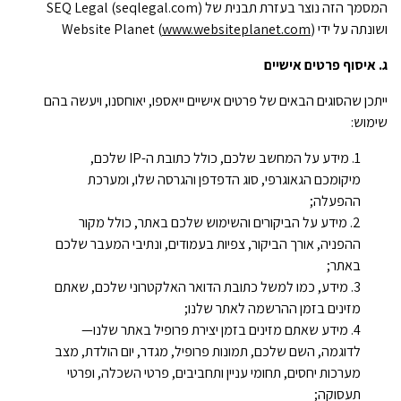
המסמך הזה נוצר בעזרת תבנית של SEQ Legal (seqlegal.com)
ושונתה על ידי Website Planet (
)
www.websiteplanet.com
ג. איסוף פרטים אישיים
ייתכן שהסוגים הבאים של פרטים אישיים ייאספו, יאוחסנו, ויעשה בהם
שימוש:
מידע על המחשב שלכם, כולל כתובת ה-IP שלכם,
מיקומכם הגאוגרפי, סוג הדפדפן והגרסה שלו, ומערכת
ההפעלה;
מידע על הביקורים והשימוש שלכם באתר, כולל מקור
ההפניה, אורך הביקור, צפיות בעמודים, ונתיבי המעבר שלכם
באתר;
מידע, כמו למשל כתובת הדואר האלקטרוני שלכם, שאתם
מזינים בזמן ההרשמה לאתר שלנו;
מידע שאתם מזינים בזמן יצירת פרופיל באתר שלנו—
לדוגמה, השם שלכם, תמונות פרופיל, מגדר, יום הולדת, מצב
מערכות יחסים, תחומי עניין ותחביבים, פרטי השכלה, ופרטי
תעסוקה;