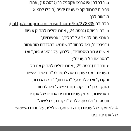
בדפדפן אינטרנט אקספלורר (גרסה 10), אתם
צריכים למחוק קבצי עוגיות ידנית (תוכלו למצוא
הוראות לכך
בכתובת
http://support.microsoft.com/kb/278835
);
בפיירפוקס (גרסה 24), אתם יכולים למחוק עוגיות
באמצעות לחיצה על “כלים,” “אפשרויות,”
ו-“פרטיות”, ואז לבחור “השתמש בהגדרות מותאמות
אישית עבור היסטוריה”, וללחוץ על “הצג עוגיות,” ואז
“הסר את כל העוגיות”;
ובכרום (גרסה 29), אתם יכולים למחוק את כל
העוגיות באמצעות כניסה לתפריט “התאמה אישית
ובקרה,” ואז ללחוץ על “הגדרות,” “הצג הגדרות
מתקדמות,” ו-“נקה נתוני גלישה,” ואז לבחור
באפשרות “מחק עוגיות ונתונים אחרים של אתרים
ותוספים,” ולבסוף ללחוץ “נקה נתוני גלישה.”
למחיקה של עוגיות תהיה השפעה שלילית על נוחות השימוש
של אתרים רבים.