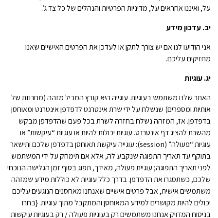
על, ואיננו אחראים על, מדיניות הפרטיות והנהלים של כל צד ג’.
יב. עדכון מידע
אני הודיעו לנו אם יש צורך לתקן או לעדכן את הפרטים האישיים שאנו
מחזיקים עליכם.
יג. עוגיות
האתר שלנו משתמש בעוגיות. עוגייה היא קובץ המכיל מזהה (מחרוזת של
אותיות ומספרים) שנשלח על ידי שרת אינטרנט לדפדפן אינטרנט ומאוחסן
בדפדפן. אז, המזהה נשלח בחזרה לשרת בכל פעם שהדפדפן מבקש
מהשרת להציג דף אינטרנט. עוגיות יכולות להיות או עוגיות “עיקשות” או
עוגיות “פעולה” (session): עוגייה עיקשת תאוחסן בדפדפן שלכם ותישאר
בתוקף עד תאריך התפוגה שנקבע לה, אלא אם תימחק על ידי המשתמש
לפני תאריך התפוגה; עוגיית פעולה, מאידך, תפוג בסוף זמן הגלישה הנוכחי
שלכם, כשתסגרו את הדפדפן. בדרך כלל עוגיות לא כוללות מידע שמזהה
משתמשים אישית, אבל פרטים אישיים שאנחנו מאחסנים הנוגעים עליכם
יכולים להיות מקושרים למידע המאוחסן והמתקבל מתוך עוגיות. {בחרו
בניסוח המדויק אנחנו משתמשים רק בעוגיות פעולה / רק בעוגיות עיקשות