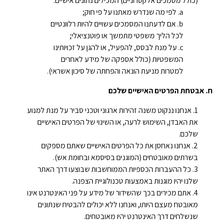
(כולל מסמכים אלקטרוניים) המכילים נתונים אישיים:
לפי מה שנדרש מאתנו על פי חוק;
אם לדעתנו המסמכים עשויים להיות רלוונטיים
לכל הליך משפטי מתמשך או פוטנציאלי;
על מנת לבסס, להפעיל, או להגן על זכויותינו
המשפטיות (כולל אספקה של מידע לאחרים
למטרות מניעת הונאה והפחתה של סיכון אשראי).
ח. אבטחת הפרטים האישיים שלכם
אנחנו ננקוט משנה זהירות ארגוני וטכני סביר על מנת למנוע
את האבדן, השימוש לרעה, או השינוי של הפרטים האישיים
שלכם.
אנחנו נאחסן את כל הפרטים האישיים שאתם מספקים
בשרתים מאובטחים (המוגנים בסיסמא ובחומת אש).
כל ההעברות הכספיות הממוחשבות שבוצעו דרך האתר
שלנו יהיו מוגנות באמצעות טכנולוגיית הצפנה.
אתם מכירים בכך שהשידור של מידע על פני האינטרנט אינו
מאובטח מעצם היותו, ואנחנו ללא יכולים להבטיח שנתונים
שנשלחים דרך האינטרנט יהיו מאובטחים.