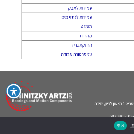
עמידות לאבק
עמידות לנתזי מים
מומנט
מהירות
החזקת גריז
טמפרטורת עבודה
רחוב אברהם בומה שביט 1 ראשון לציון, יחידה
sa@bea
ת.
אוקי