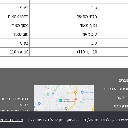
טוב
בינוני
בלתי מתאים
בלתי מתאים
נמוך מאוד
נמוך מאוד
טוב מאוד
טוב מאוד
טוב
בינוני
10- עד 110+
10- עד 110+
וצרים
יניות הפרטיות
ור קשר
A107
דע טכני
טלפונים: 03-6881575, 6870808
אי-מייל:
ring.co.il
ש בקוקיז לצורכי תפעול, מדידה ושיווק. ניתן לנהל העדפות ולעיין ב
מדיניות הפרטיו