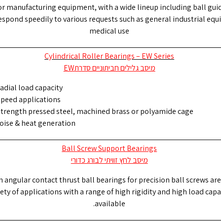
 manufacturing equipment, with a wide lineup including ball guid
spond speedily to various requests such as general industrial eq
medical use
Cylindrical Roller Bearings – EW Series
מיסב גלילים חביתוניים סדרתEW
adial load capacity
speed applications
strength pressed steel, machined brass or polyamide cage
oise & heat generation
Ball Screw Support Bearings
מיסב לחץ זוויתי לבורג כדורי
n angular contact thrust ball bearings for precision ball screws ar
iety of applications with a range of high rigidity and high load capa
available.