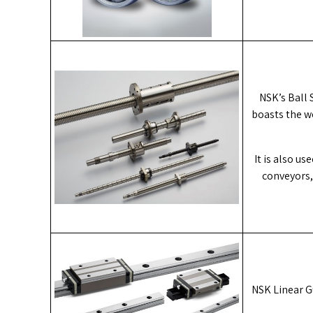
NSK’s Ball 
boasts the w
It is also u
conveyors,
NSK Linear G