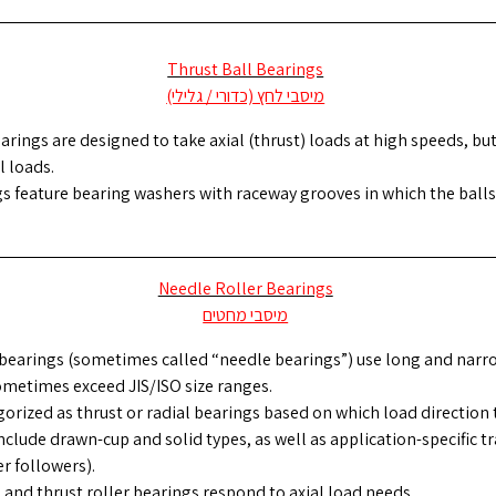
Thrust Ball Bearings
מיסבי לחץ (כדורי / גלילי)
arings are designed to take axial (thrust) loads at high speeds, bu
l loads.
s feature bearing washers with raceway grooves in which the ball
Needle Roller Bearings
מיסבי מחטים
 bearings (sometimes called “needle bearings”) use long and narro
sometimes exceed JIS/ISO size ranges.
gorized as thrust or radial bearings based on which load direction 
nclude drawn-cup and solid types, as well as application-specific tr
r followers).
 and thrust roller bearings respond to axial load needs.