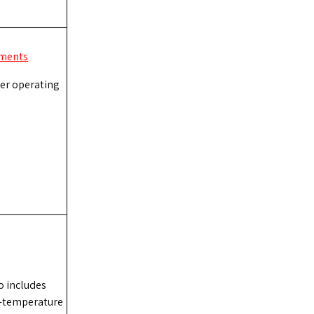
nments
ger operating
o includes
h-temperature