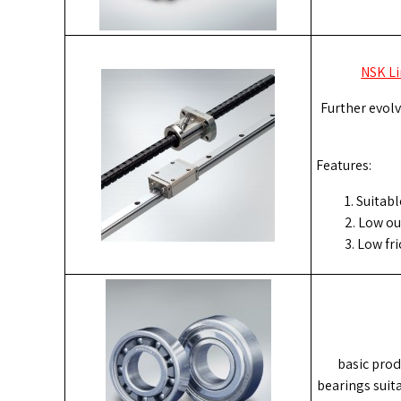
NSK Li
Further evolv
Features:
Suitabl
Low ou
Low fri
basic prod
bearings suit