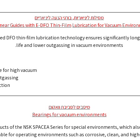
מסילות ליניאריות, בורגי הנעה ליניאריים
near Guides with E-DFO Thin-Film
Lubrication for Vacuum Enviro
ed DFO thin-film lubrication technology ensures significantly lon
life and lower outgassing in vacuum environments.
e for high vacuum
tgassing
ction
מיסבים לסביבת וואקום
Bearings for vacuum environments
ucts of the NSK SPACEA Series for special environments, which als
able for operating environments such as corrosive, clean, and hig