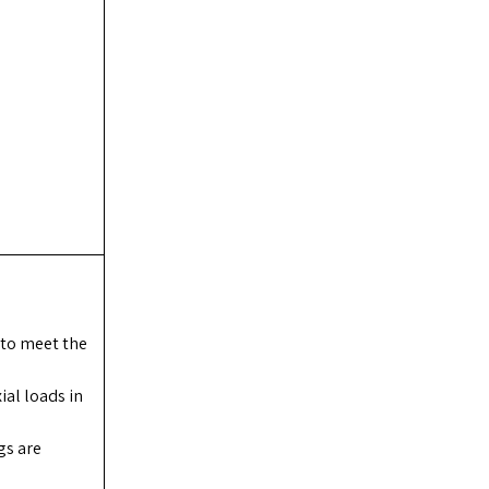
 to meet the
ial loads in
gs are