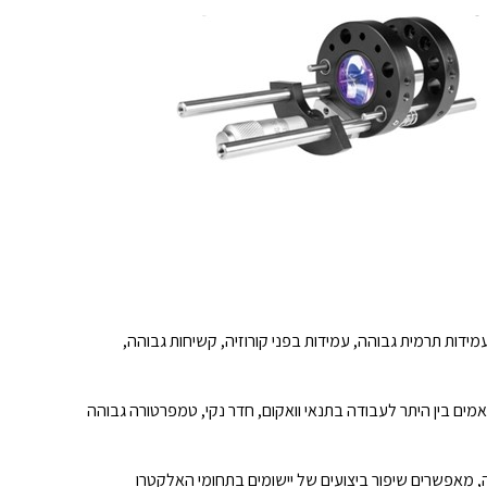
עמידות תרמית גבוהה, עמידות בפני קורוזיה, קשיחות גבוהה
מוצרי סדרת NSK SPACEA ™  לעבודה בתנאי וואקום, חדר נקי, טמפרטורה גבוהה
שילוב יכולות הליבה של חברת NSK ר ביצועים של יישומים בתחומי האלקטרו