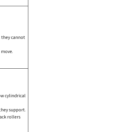
t they cannot
s move.
w cylindrical
they support.
ack rollers