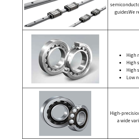
semiconductor
guidesWe re
High r
High 
High 
Low n
High-precisio
a wide var