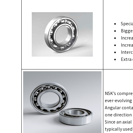
Speci
Bigge
Incre
Increa
Inter
Extra 
NSK’s compreh
ever-evolving
Angular contac
one direction 
Since an axia
typically used