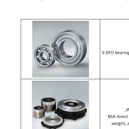
V-DFO bearings
W
NSK direct
weight, 