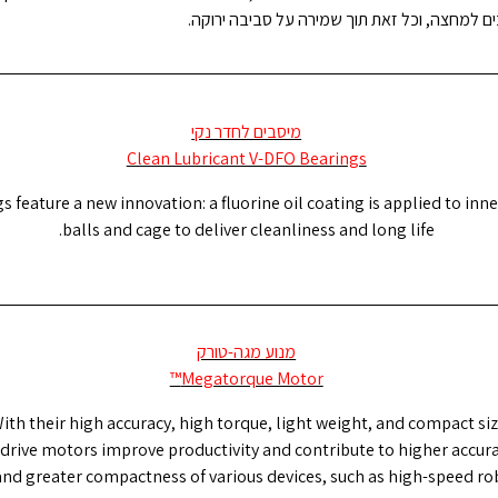
כים למחצה, וכל זאת תוך שמירה על סביבה ירוקה
מיסבים לחדר נקי
Clean Lubricant V-DFO Bearings
 feature a new innovation: a fluorine oil coating is applied to inne
balls and cage to deliver cleanliness and long life.
מנוע מגה-טורק
Megatorque Motor™
ith their high accuracy, high torque, light weight, and compact siz
 drive motors improve productivity and contribute to higher accura
and greater compactness of various devices, such as high-speed ro