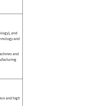
ology), and
chnology and
machines and
ufacturing
ion and high