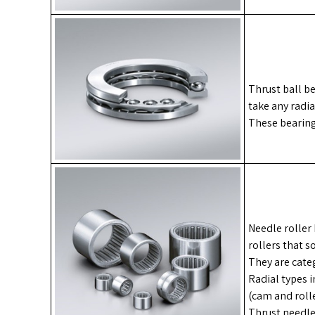
Thrust ball be
take any radia
These bearing
Needle roller
rollers that 
They are cate
Radial types i
(cam and rolle
Thrust needle