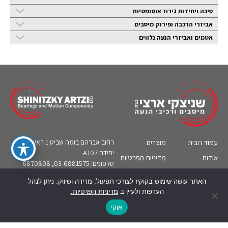
סיכה ויחידות גירוז אוטומטיות
אביזרי הרכבה ופירוק מיסבים
אטמים ואביזרי הנעה נלווים
עמוד הבית
מוצרים
רחוב אברהם בומה שביט 1 ראשון לציון,
יחידה A107
אודות
מדיניות הפרטיות
טלפונים: 03-6881575, 6870808
קטלוגים
צור קשר
sa@bearing.co.il
אי-מייל:
האתר עושה שימוש בקוקיז לצורכי תפעול, מדידה ושיווק. ניתן לנהל
תעשיות
מידע טכני
העדפות ולעיין ב
מדיניות הפרטיות.
English
אוקי