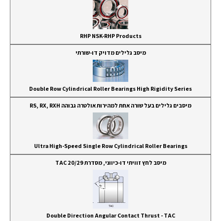
RHP NSK-RHP Products
מיסב גלילים מדויק דו-שורתי
Double Row Cylindrical Roller Bearings High Rigidity Series
מיסבים גלילים בעל שורה אחת למהירות אולטרה גבוהה RS, RX, RXH
Ultra High-Speed Single Row Cylindrical Roller Bearings
מיסב לחץ זוויתי דו-כיווני, מסדרת TAC 20/29
Double Direction Angular Contact Thrust - TAC