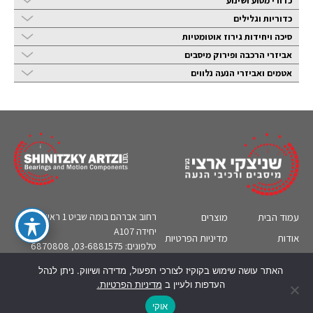
כדורי מסוע ושינוע
כדוריות וגלילים
סיכה ויחידות גירוז אוטומטיות
אביזרי הרכבה ופירוק מיסבים
אטמים ואביזרי הנעה נלווים
עמוד הבית
מוצרים
רחוב אברהם בומה שביט 1 ראשון לציון,
יחידה A107
אודות
מדיניות הפרטיות
טלפונים: 03-6881575, 6870808
קטלוגים
צור קשר
אי-מייל:
sa@bearing.co.il
האתר עושה שימוש בקוקיז לצורכי תפעול, מדידה ושיווק. ניתן לנהל
תעשיות
מידע טכני
העדפות ולעיין ב
מדיניות הפרטיות.
English
אוקי