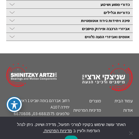
כדורי מסוע ושינוע
כדוריות וגלילים
סיכה ויחידות גירוז אוטומטיות
אביזרי הרכבה ופירוק מיסבים
אטמים ואביזרי הנעה נלווים
עמוד הבית
מוצרים
רחוב אברהם בומה שביט 1 ראשון לציון,
יחידה A107
אודות
מדיניות הפרטיות
טלפונים: 03-6881575, 6870808
קטלוגים
צור קשר
אי-מייל:
sa@bearing.co.il
האתר עושה שימוש בקוקיז לצורכי תפעול, מדידה ושיווק. ניתן לנהל
תעשיות
מידע טכני
העדפות ולעיין ב
מדיניות הפרטיות.
English