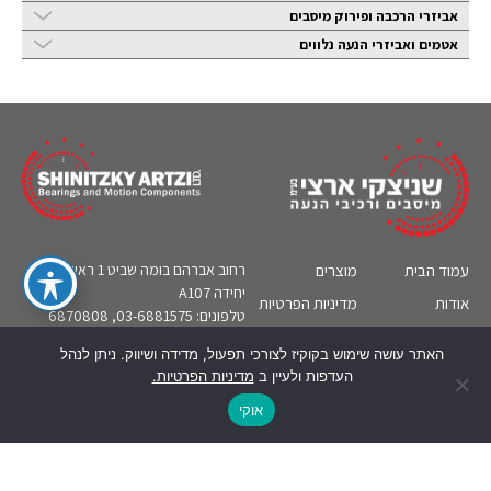
אביזרי הרכבה ופירוק מיסבים
אטמים ואביזרי הנעה נלווים
עמוד הבית
מוצרים
רחוב אברהם בומה שביט 1 ראשון לציון,
יחידה A107
אודות
מדיניות הפרטיות
טלפונים: 03-6881575, 6870808
קטלוגים
צור קשר
אי-מייל:
sa@bearing.co.il
האתר עושה שימוש בקוקיז לצורכי תפעול, מדידה ושיווק. ניתן לנהל
תעשיות
מידע טכני
העדפות ולעיין ב
מדיניות הפרטיות.
English
אוקי
© כל הזכויות שמורות לשניצקי ארצי בע''מ