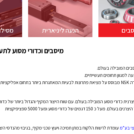
סבים
הנעה ליניארית
מסילו
מיסבים וכדורי מסוע לתע
בים המובילה בעולם.
עה למגוון תחומים תעשייתיים.
המוניטין אותו צברה NSK מבוסס על מציאת פתרונות לבעיות המאתגרות ביותר בתחום אפליקציות
צרנית כדורי מסוע המובילה בעולם. עם טווח הייצור המקיף והגדול ביותר של כדורי
המסוע מקרב כל היצרנים בעולם. מעל כ 150 דגמים של כדורי מסוע ומעל 5000 ספציפיקציות
צי בע”מ
עומדת לרשות הלקוח במתן תמיכה ויעוץ טכני מקיף, בגיבוי מהנדסי היצ