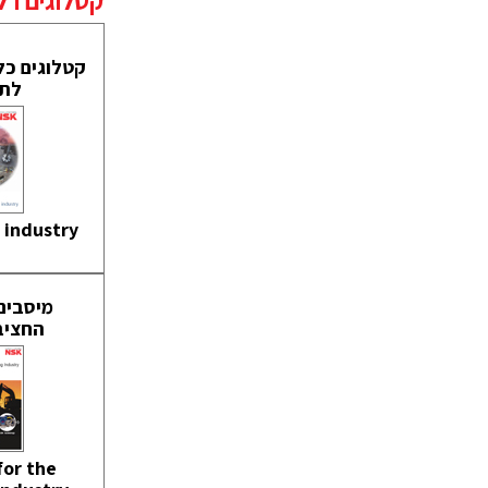
קטלוגים רלו
קטלוגים כל
לתע
 industry
מיסבים
החציב
for the