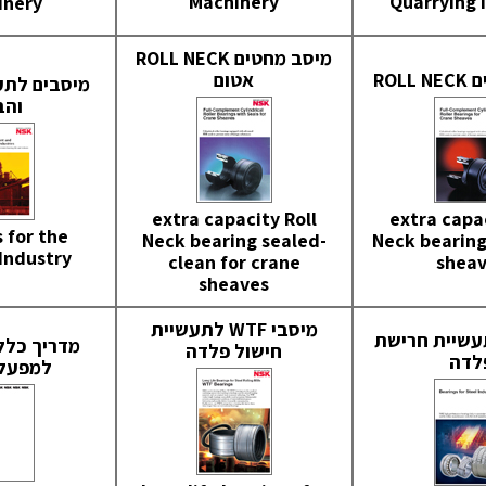
Machinery
Quarrying 
inery
מיסב מחטים ROLL NECK
ROL
אטום
מיסבים לתע
והב
extra capacity Roll
extra capac
 for the
Neck bearing sealed-
Neck bearing
Industry
clean for crane
shea
sheaves
מיסבי WTF לתעשיית
עשיית חרישת
מדריך כללי
חישול פלדה
לדה
למפעלי