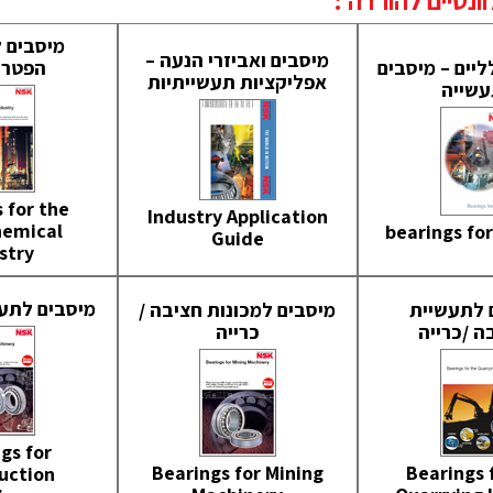
ונטיים להורדה :
מיסבים 
מיסבים ואביזרי הנעה –
ליים – מיסבים
הפטרו
אפליקציות תעשייתיות
שייה
 for the
Industry Application
hemical
bearings for
Guide
stry
מיסבים לתעש
 לתעשיית
מיסבים למכונות חציבה /
ה /כרייה
כרייה
gs for
Bearings for Mining
Bearings 
uction