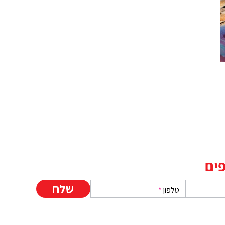
ים
טלפון
*