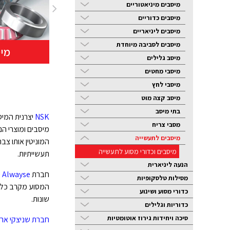
מיסבים מיניאטוריים
מיסבים כדוריים
מיסבים ליניאריים
ופירוק
אטמים ואביזרי הנעה
מיסבים לסביבה מיוחדת
מי
נלווים
מיסב גלילים
מיסבי מחטים
מיסבי לחץ
מיסב קצה מוט
בתי מיסב
NSK
יצרנית המיס
מסבי צריח
מיסבים ומוצרי הנ
מיסבים לתעשייה
מיסבים וכדורי מסוע לתעשייה
תעשייתיות.
הנעה ליניארית
חברת
Alwayse
י
מסילות טלסקופיות
כדורי מסוע ושינוע
שונות.
כדוריות וגלילים
סיכה ויחידות גירוז אוטומטיות
חברת שניצקי אר