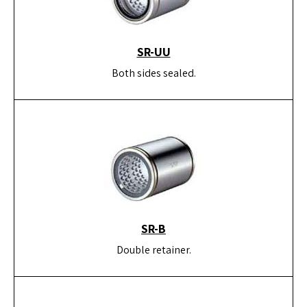
SR-UU
Both sides sealed.
SR-B
Double retainer.