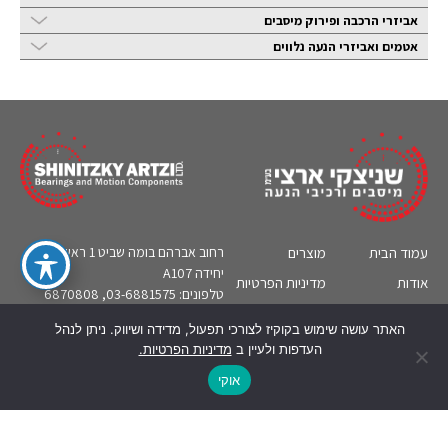
אביזרי הרכבה ופירוק מיסבים
אטמים ואביזרי הנעה נלווים
עמוד הבית
מוצרים
רחוב אברהם בומה שביט 1 ראשון לציון,
יחידה A107
אודות
מדיניות הפרטיות
טלפונים: 03-6881575, 6870808
קטלוגים
צור קשר
אי-מייל:
sa@bearing.co.il
האתר עושה שימוש בקוקיז לצורכי תפעול, מדידה ושיווק. ניתן לנהל
תעשיות
מידע טכני
העדפות ולעיין ב
מדיניות הפרטיות.
English
אוקי
© כל הזכויות שמורות לשניצקי ארצי בע''מ