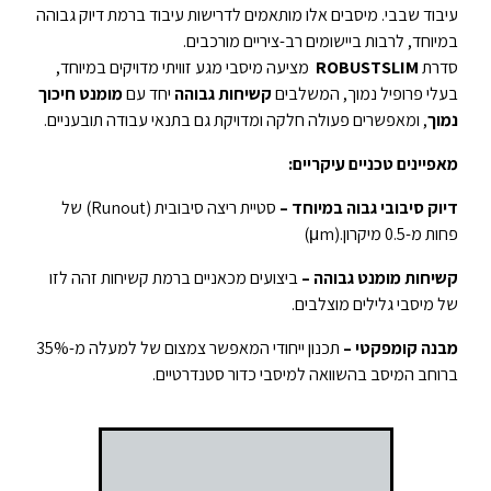
עיבוד שבבי. מיסבים אלו מותאמים לדרישות עיבוד ברמת דיוק גבוהה
במיוחד, לרבות ביישומים רב-ציריים מורכבים.
סדרת
ROBUSTSLIM
מציעה מיסבי מגע זוויתי מדויקים במיוחד,
בעלי פרופיל נמוך, המשלבים
קשיחות גבוהה
יחד עם
מומנט חיכוך
נמוך
, ומאפשרים פעולה חלקה ומדויקת גם בתנאי עבודה תובעניים.
מאפיינים טכניים עיקריים
:
דיוק סיבובי גבוה במיוחד –
סטיית ריצה סיבובית
(Runout)
של
פחות מ-0.5 מיקרון
(μm).
קשיחות מומנט גבוהה –
ביצועים מכאניים ברמת קשיחות זהה לזו
של מיסבי גלילים מוצלבים
.
מבנה קומפקטי –
תכנון ייחודי המאפשר צמצום של למעלה מ-35%
ברוחב המיסב בהשוואה למיסבי כדור סטנדרטיים
.