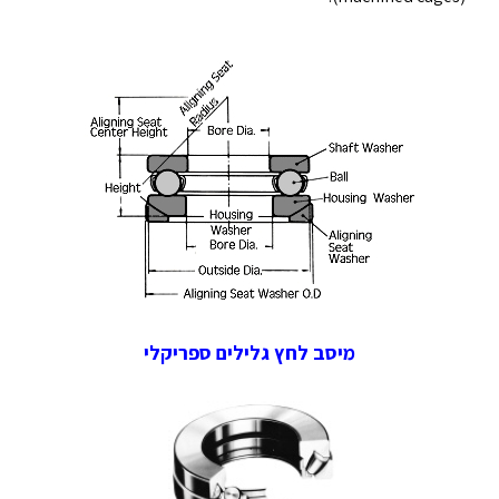
מיסב לחץ גלילים ספריקלי