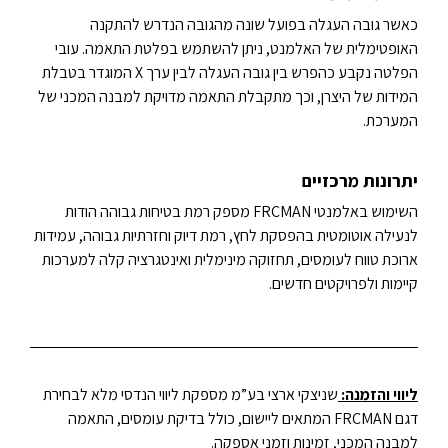
כאשר גובה העגלה בפועל שונה מהגובה הנדרש להתקנה
האופטימלית של האלמנט, ניתן להשתמש בפלטת התאמה. עובי
הפלטה נקבע כהפרש בין גובה העגלה לבין ערך X המוגדר בטבלת
המידות של היצרן, וכך מתקבלת התאמה מדויקת למבנה המכני של
המערכת.
יתרונות מרכזיים
השימוש באלמנטי FRCMAN מספק רמת בטיחות גבוהה הודות
לנעילה אוטומטית בהפסקת לחץ, רמת דיוק וחזרתיות גבוהה, עמידות
ארוכת טווח לעומסים, תחזוקה מינימלית ואינטגרציה קלה למערכות
קיימות ולפרויקטים חדשים.
ליווי והזמנה:
שניצקי ארצי בע”מ מספקת ליווי הנדסי מלא לבחירת
דגם FRCMAN המתאים ליישום, כולל בדיקת עומסים, התאמה
למבנה המכני, זמינות וזמני אספקה.