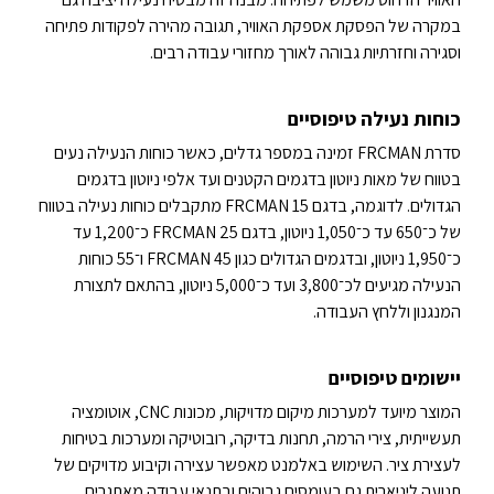
במקרה של הפסקת אספקת האוויר, תגובה מהירה לפקודות פתיחה
וסגירה וחזרתיות גבוהה לאורך מחזורי עבודה רבים.
כוחות נעילה טיפוסיים
סדרת FRCMAN זמינה במספר גדלים, כאשר כוחות הנעילה נעים
בטווח של מאות ניוטון בדגמים הקטנים ועד אלפי ניוטון בדגמים
הגדולים. לדוגמה, בדגם FRCMAN 15 מתקבלים כוחות נעילה בטווח
של כ־650 עד כ־1,050 ניוטון, בדגם FRCMAN 25 כ־1,200 עד
כ־1,950 ניוטון, ובדגמים הגדולים כגון FRCMAN 45 ו־55 כוחות
הנעילה מגיעים לכ־3,800 ועד כ־5,000 ניוטון, בהתאם לתצורת
המנגנון וללחץ העבודה.
יישומים טיפוסיים
המוצר מיועד למערכות מיקום מדויקות, מכונות CNC, אוטומציה
תעשייתית, צירי הרמה, תחנות בדיקה, רובוטיקה ומערכות בטיחות
לעצירת ציר. השימוש באלמנט מאפשר עצירה וקיבוע מדויקים של
תנועה ליניארית גם בעומסים גבוהים ובתנאי עבודה מאתגרים.