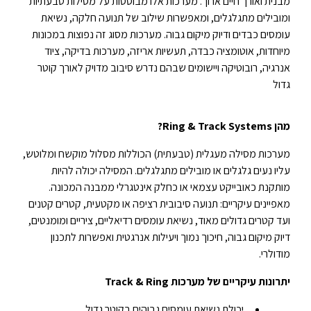
מבנית ואורך חיים ארוך. מערכות אלו מבוססות על מסילות טבעתיות
ומובילים מתגלגלים, ומאפשרות שילוב של תנועה חלקה, נשיאת
עומסים כבדים ודיוק מיקום גבוה. מערכות מסוג זה נפוצות במכונות
מיוחדות, אוטומציה כבדה, תעשיות אריזה, מערכות בדיקה, ציוד
אנרגיה, רובוטיקה ויישומים שבהם נדרש סיבוב מדויק לאורך קוטר
גדול
מהן Ring & Track Systems?
מערכות מסילה מעגלית (טבעתית) הכוללות מסלול מוקשח ומלוטש,
עליו נעים גלגלים או מובילים מתגלגלים. המסילה יכולה להיות
מותקנת כאובייקט עצמאי או כחלק אינטגרלי ממבנה המכונה.
מאפיינים עיקריים: תנועה סיבובית רציפה או מקטעית, קטרים קטנים
ועד קטרים גדולים מאוד, נשיאת עומסים רדיאליים, ציריים ומומנטים,
דיוק מיקום גבוה, חיכוך נמוך ויעילות אנרגטית ואפשרות לתכנון
מודולרי.
יתרונות עיקריים של מערכות
Track & Ring
יכולת נשיאת עומסים גבוהים בקוטר גדול