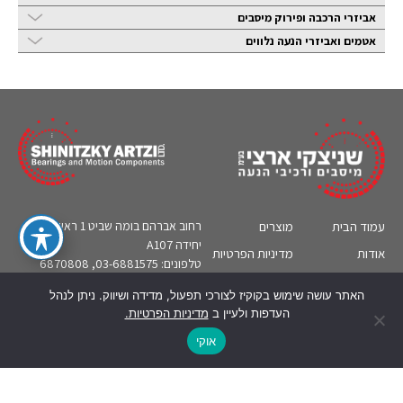
אביזרי הרכבה ופירוק מיסבים
אטמים ואביזרי הנעה נלווים
עמוד הבית
מוצרים
רחוב אברהם בומה שביט 1 ראשון לציון,
יחידה A107
אודות
מדיניות הפרטיות
טלפונים: 03-6881575, 6870808
קטלוגים
צור קשר
אי-מייל:
sa@bearing.co.il
האתר עושה שימוש בקוקיז לצורכי תפעול, מדידה ושיווק. ניתן לנהל
תעשיות
מידע טכני
העדפות ולעיין ב
מדיניות הפרטיות.
English
אוקי
© כל הזכויות שמורות לשניצקי ארצי בע''מ