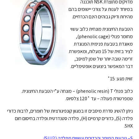
מדויקים מתוצרת NSK תוכננה
במיוחד לענות על צורכי יישומים בהם
מהירות ודיוק גבוהים הינם הכרחיים.
הטבעת החיצונית מונחית כלוב עשוי
מחומר פנולי (phenolic cage),
מאוגדת בטבעת פנימית המנוגדת
לציר בזוית של 15 מעלות, ומאפשרת
זרימה טובה יותר של שמן למיסב,
דבר המאפשר ביצועים אופטימליים.
זווית מגע: 15˚
כלוב פנולי phenolic resin) T) – מונחה ע”י הטבעת החיצונית.
טמפרטורת פעולה – עד ˚120 צלסיוס.
ניתן להשיג סדרת מיסבים זו במגוון קונפיגורציות של חומרים, לרבות כדורי
פלדה (S), כדורים קרמיים (H), פלדה סטנדרטית ופלדה בחיסום חום
SHX.
S– טבעות המיסב והכדורים עשויים מפלדה (SUJ2)