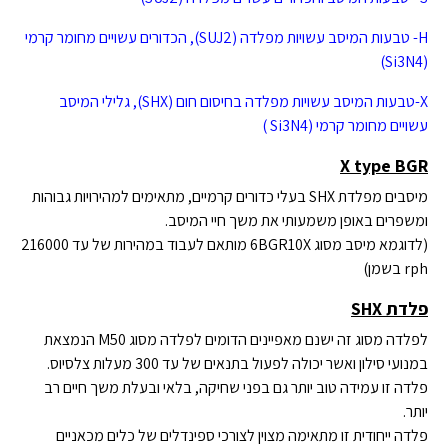
H- טבעות המיסב עשויות מפלדה (SUJ2), הכדורים עשויים מחומר קרמי
(Si3N4)
X-טבעות המיסב עשויות מפלדה בחיסום חום (SHX), גלילי המיסב
עשויים מחומר קרמי (Si3N4 )
X type BGR
מיסבים מפלדת SHX בעלי כדורים קרמיים, מתאימים למהירויות גבוהות
ומשפרים באופן משמעותי את משך חיי המיסב.
(לדוגמא מיסב מסוג 6BGR10X מותאם לעבוד במהירות של עד 216000
rph בשמן)
פלדת SHX
לפלדה מסוג זה ישנם מאפיינים הדומים לפלדה מסוג M50 הנמצאת
במנועי סילון ואשר יכולה לפעול בתנאים של עד 300 מעלות צלסיוס.
פלדה זו עמידה טוב יותר גם בפני שחיקה, בלאי ובעלת משך חיים רב
יותר.
פלדה ייחודית זו מתאימה מצוין לצורכי ספינדלים של כלים מכאניים