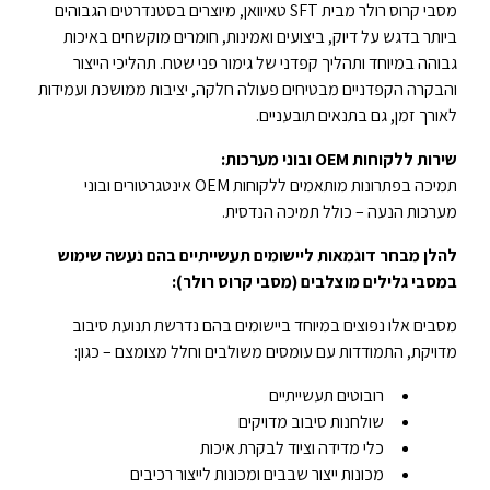
מסבי קרוס רולר מבית SFT טאיוואן, מיוצרים בסטנדרטים הגבוהים
ביותר בדגש על דיוק, ביצועים ואמינות, חומרים מוקשחים באיכות
גבוהה במיוחד ותהליך קפדני של גימור פני שטח. תהליכי הייצור
והבקרה הקפדניים מבטיחים פעולה חלקה, יציבות ממושכת ועמידות
לאורך זמן, גם בתנאים תובעניים.
שירות ללקוחות
OEM
ובוני מערכות
:
תמיכה בפתרונות מותאמים ללקוחות OEM אינטגרטורים ובוני
מערכות הנעה – כולל תמיכה הנדסית.
להלן מבחר דוגמאות ליישומים תעשייתיים בהם נעשה שימוש
במסבי גלילים מוצלבים (מסבי קרוס רולר):
מסבים אלו נפוצים במיוחד ביישומים בהם נדרשת תנועת סיבוב
מדויקת, התמודדות עם עומסים משולבים וחלל מצומצם – כגון:
רובוטים תעשייתיים
שולחנות סיבוב מדויקים
כלי מדידה וציוד לבקרת איכות
מכונות ייצור שבבים ומכונות לייצור רכיבים