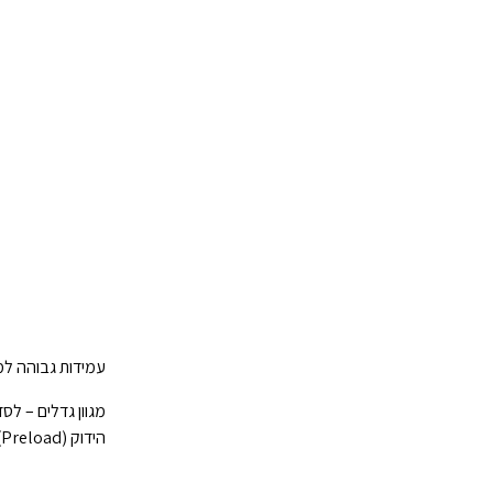
עמידות גבוהה למהלומות – תכנון מ
מגוון גדלים – לסדרה 
הידוק (Preload) – 6 דרגות הידוק שונות כסטנדרטיות המאפשרות רמות קשיחות שונות.