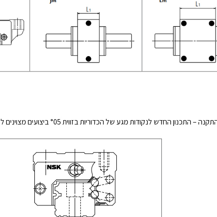
התכנון החדש לנקודות מגע של הכדוריות בזווית °05 ביצועים מצוינים למסילת NH בהתקנה אופקית ואנכית.