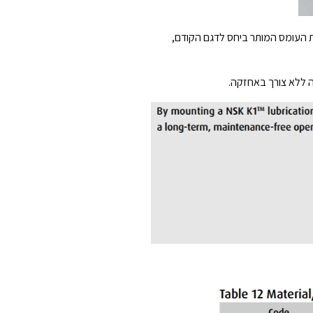
לות הכדוריות, השינוי אפשר הגדלת אורח החיים ב 1.3 תוך הכפלת העומס המותר ביחס לדגם הקודם,