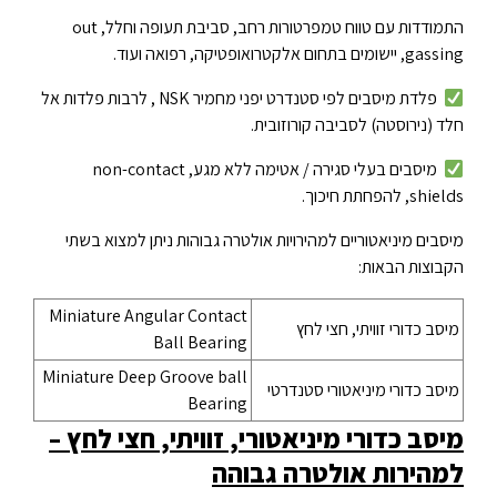
התמודדות עם טווח טמפרטורות רחב, סביבת תעופה וחלל, out
gassing, יישומים בתחום אלקטרואופטיקה, רפואה ועוד.
פלדת מיסבים לפי סטנדרט יפני מחמיר NSK , לרבות פלדות אל
חלד (נירוסטה) לסביבה קורוזובית.
מיסבים בעלי סגירה / אטימה ללא מגע, non-contact
shields, להפחתת חיכוך.
מיסבים מיניאטוריים למהירויות אולטרה גבוהות ניתן למצוא בשתי
הקבוצות הבאות:
Miniature Angular Contact
מיסב כדורי זוויתי, חצי לחץ
Ball Bearing
Miniature Deep Groove ball
מיסב כדורי מיניאטורי סטנדרטי
Bearing
מיסב כדורי מיניאטורי, זוויתי, חצי לחץ –
למהירות אולטרה גבוהה