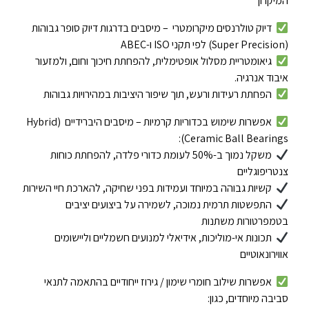
המיקרון
דיוק טולרנסים מיקרומטרי – מיסבים בדרגות דיוק סופר גבוהות
(Super Precision) לפי תקני ISO ו-ABEC
גיאומטריית מסלול אופטימלית, להפחתת חיכוך וחום, ולמזעור
איבוד אנרגיה.
הפחתת רעידות ורעש, תוך שיפור היציבות במהירויות גבוהות
אפשרות שימוש בכדוריות קרמיות – מיסבים היברידיים (Hybrid
Ceramic Ball Bearings):
משקל נמוך ב-50% לעומת כדורי פלדה, להפחתת כוחות
צנטריפוגליים
קשיות גבוהה במיוחד ועמידות בפני שחיקה, להארכת חיי השירות
התפשטות תרמית נמוכה, לשמירה על ביצועים יציבים
בטמפרטורות משתנות
תכונות אי-מוליכות, אידיאלי למנועים חשמליים וליישומים
אווירונאוטיים
אפשרות שילוב חומרי שימון / גירוז ייחודיים בהתאמה לתנאי
סביבה מיוחדים, כגון: