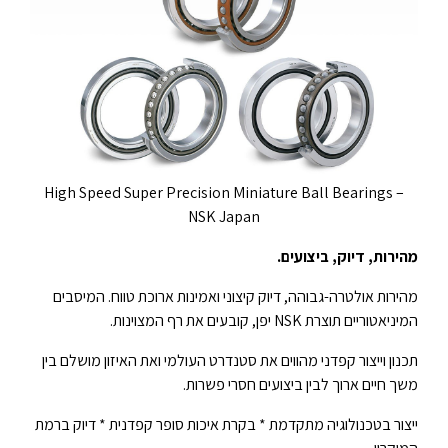
High Speed Super Precision Miniature Ball Bearings –
NSK Japan
מהירות, דיוק, ביצועים.
מהירות אולטרה-גבוהה, דיוק קיצוני ואמינות ארוכת טווח. המיסבים
המיניאטוריים תוצרת NSK יפן, קובעים את רף המצוינות.
תכנון וייצור קפדני מהווים את סטנדרט העולמי ואת האיזון מושלם בין
משך חיים ארוך לבין ביצועים חסרי פשרות.
ייצור בטכנולוגיה מתקדמת * בקרת איכות סופר קפדנית * דיוק ברמת