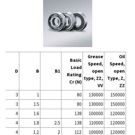
Grease
Oil
Basic
Speed,
Speed,
Load
D
B
B1
open
open
Rating
type, ZZ,
Type, Z,
Cr (N)
VV
ZZ
3
1
80
130000
150000
3
1.5
80
130000
150000
4
1.6
138
100000
120000
4
1.8
2.5
138
110000
120000
4
1.2
2
112
100000
120000