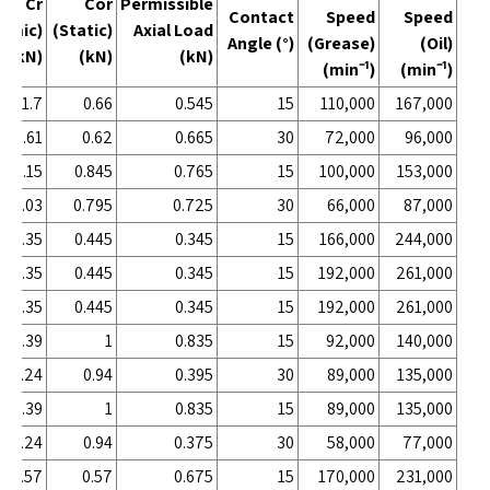
Cr
Cor
Permissible
Contact
Speed
Speed
amic)
(Static)
Axial Load
Angle (°)
(Grease)
(Oil)
(kN)
(kN)
(kN)
(min
⁻
¹)
(min
⁻
¹)
1.7
0.66
0.545
15
110,000
167,000
1.61
0.62
0.665
30
72,000
96,000
2.15
0.845
0.765
15
100,000
153,000
2.03
0.795
0.725
30
66,000
87,000
1.35
0.445
0.345
15
166,000
244,000
1.35
0.445
0.345
15
192,000
261,000
1.35
0.445
0.345
15
192,000
261,000
2.39
1
0.835
15
92,000
140,000
2.24
0.94
0.395
30
89,000
135,000
2.39
1
0.835
15
89,000
135,000
2.24
0.94
0.375
30
58,000
77,000
1.57
0.57
0.675
15
170,000
231,000