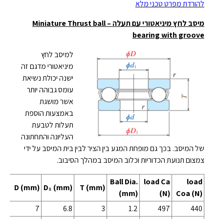
להורדת מפרט טכני מלא
מיסב לחץ מיניאטורי עם תעלה –
Miniature Thrust ball
bearing with groove
למיסב לחץ
מיניאטורי מדגם זה
ישנה יכולת נשיאת
עומס גבוהה יותר
אשר מושגת
באמצעות הוספת
תעלות לטבעת
העליונה והתחתונה
של המיסב. בכך גם מופחת המגע בין הציר לבין בית המיסב על ידי
צמצום תנועת הכדוריות וכלוב המיסב במהלך הסיבוב.
Ball Dia.
load Ca
load
m)
D (mm)
D
₁
(mm)
T (mm)
(mm)
(N)
Coa (N)
3.2
7
6.8
3
1.2
497
440