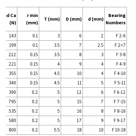
Load Ca
r min
Bearing
T (mm)
D (mm)
d (mm)
(N)
(mm)
Numbers
143
0.1
3
6
2
F 2-6
199
0.1
3.5
7
2.5
F 2×7
212
0.15
3.5
8
3
F 3-8
221
0.15
4
9
4
F 4-9
355
0.15
4.5
10
4
F 4-10
340
0.15
4.5
11
5
F 5-11
390
0.2
5
12
6
F 6-12
795
0.2
5
15
7
F 7-15
535
0.2
5
16
8
F 8-16
580
0.2
5
17
9
F 9-17
800
0.2
5.5
18
10
F 10-18