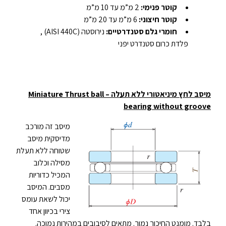
קוטר פנימי
:
2 מ”מ עד 10 מ”מ
קוטר חיצוני
:
6 מ”מ עד 20 מ”מ
חומרי גלם סטנדרטיים
:
נירוסטה (AISI 440C) ,
פלדת כרום סטנדרט יפני
מיסב לחץ מיניאטורי ללא תעלה –
Miniature Thrust ball
bearing without groove
מיסב זה מורכב
מדיסקית מיסב
שטוחה ללא תעלת
מסילה וכלוב
המכיל כדוריות
מסבים. המיסב
יכול לשאת עומס
צירי בכיוון אחד
בלבד. מומנט החיכוך נמוך. מתאים לסיבובים במהירות נמוכה.